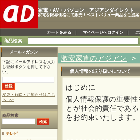
家電・AV・パソコン アジアンダイレクト
家電を限界価格にて販売！ベストバリュー商品をご提案
カートをみる
｜
マイページへログイン
｜
ご
商品検索
メールマガジン
激安家電のアジアン
下記にメールアドレスを入力
し登録ボタンを押して下さ
個人情報の取り扱いについて
い。
はじめに
変更・解除・お知らせはこち
個人情報保護の重要性
ら >>
とが社会的責任である
商品検索
をお約束いたします。
テレビ
-----------------