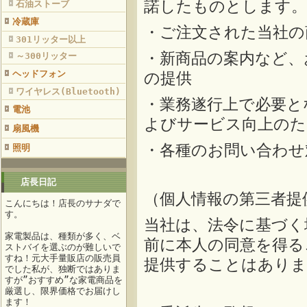
諾したものとします。
石油ストーブ
冷蔵庫
・ご注文された当社の
301リッター以上
・新商品の案内など、
～300リッター
ヘッドフォン
の提供
ワイヤレス(Bluetooth)
・業務遂行上で必要と
電池
よびサービス向上のた
扇風機
・各種のお問い合わせ
照明
店長日記
（個人情報の第三者提
こんにちは！店長のサナダで
す。
当社は、法令に基づく
家電製品は、種類が多く、ベ
前に本人の同意を得る
ストバイを選ぶのが難しいで
すね！元大手量販店の販売員
提供することはありま
でした私が、独断ではありま
すが”おすすめ”な家電商品を
厳選し、限界価格でお届けし
ます！