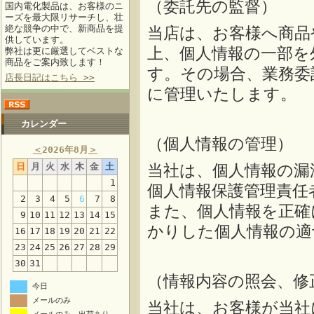
（委託先の監督）
国内電化製品は、お客様のニ
ーズを最大限リサーチし、壮
絶な競争の中で、新商品を提
当店は、お客様へ商品
供しています。
上、個人情報の一部を
弊社は更に厳選してベストな
商品をご案内致します！
す。その場合、業務委
店長日記はこちら >>
に管理いたします。
カレンダー
（個人情報の管理）
＜
2026年8月
＞
日
月
火
水
木
金
土
当社は、個人情報の漏
1
個人情報保護管理責任
2
3
4
5
6
7
8
また、個人情報を正確
9
10
11
12
13
14
15
かりした個人情報の適
16
17
18
19
20
21
22
23
24
25
26
27
28
29
30
31
（情報内容の照会、修
今日
メールのみ
当社は、お客様が当社