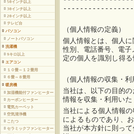
50インチ以上
-----------------
30インチ以上
20インチ以上
テレビ台
（個人情報の定義）
パソコン
ノートパソコン
個人情報とは、個人に
洗濯機
性別、電話番号、電子
9キロ以上
定の個人を識別し得る
エアコン
１０畳～１２畳用
６畳～８畳用
（個人情報の収集・利
暖房機
当社は、以下の目的の
加湿機能付ファンヒーター
情報を収集・利用いた
カーボンヒーター
電気カーペット
当社による個人情報の
空気清浄機
によるものであり、お
こたつ
当社が本方針に則って
セラミックファンヒーター